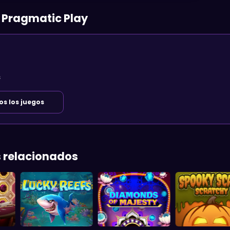
e
Pragmatic Play
s
os los juegos
 relacionados