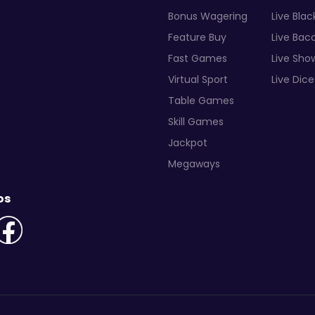
Bonus Wagering
Live Blac
Feature Buy
Live Bac
Fast Games
Live Sho
Virtual Sport
Live Dice
Table Games
Skill Games
Jackpot
Megaways
os