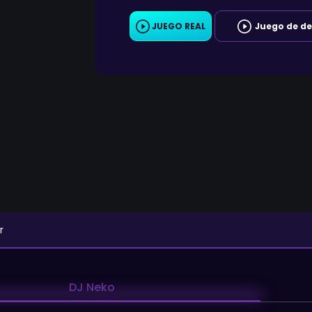
JUEGO REAL
Juego de d
r
DJ Neko