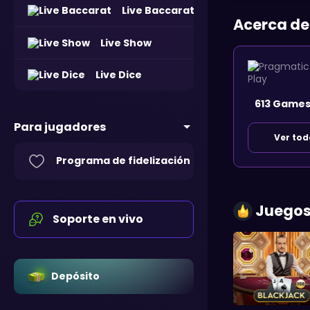
Live Baccarat
Acerca d
Live Show
Live Dice
613 Game
Para jugadores
Ver tod
Programa de fidelización
Juegos
Soporte en vivo
Depósito