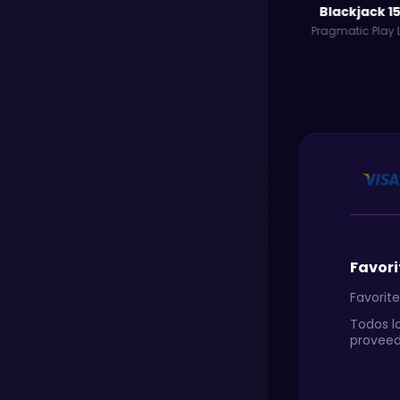
ng
Jungle Spirit
Bonus Mania
Blackjack 1
tual
Pragmatic Play L
Mega...
Plinko
NetEnt
KA Gaming
Favori
Favorit
Todos l
proveed