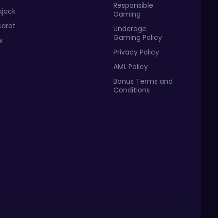
Responsible
kjack
Gaming
carat
Underage
Gaming Policy
w
Privacy Policy
AML Policy
Bonus Terms and
Conditions