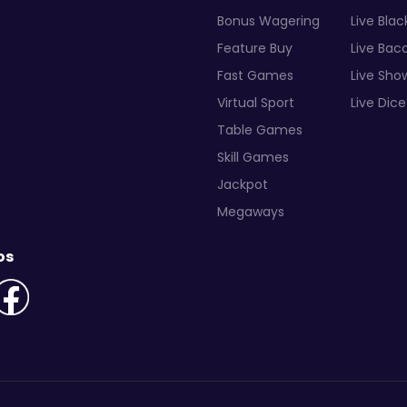
Bonus Wagering
Live Blac
Feature Buy
Live Bac
Fast Games
Live Sho
Virtual Sport
Live Dice
Table Games
Skill Games
Jackpot
Megaways
os