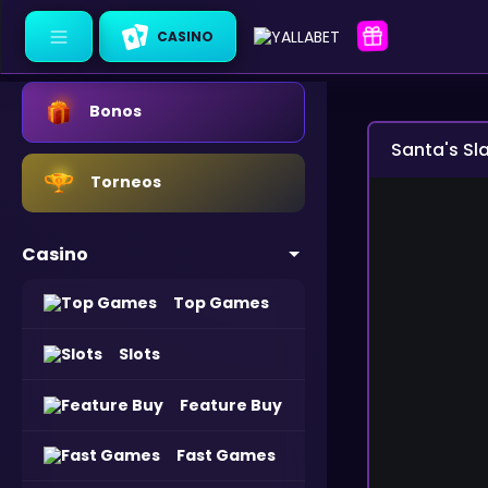
CASINO
Bonos
Santa's Sl
Torneos
Casino
Top Games
Slots
Feature Buy
Fast Games