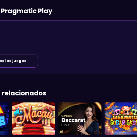
e
Pragmatic Play
s
os los juegos
 relacionados