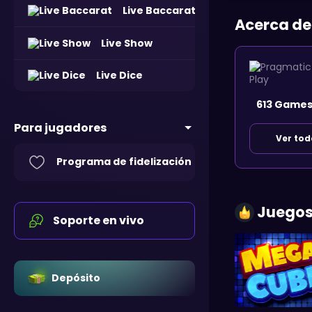
Live Baccarat
Acerca d
Live Show
Live Dice
613 Game
Para jugadores
Ver tod
Programa de fidelización
Juegos
Soporte en vivo
Depósito