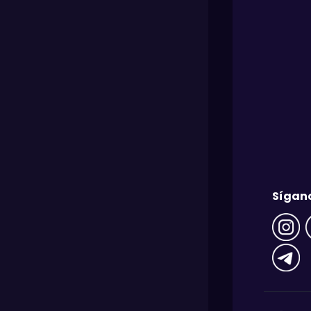
Sígan