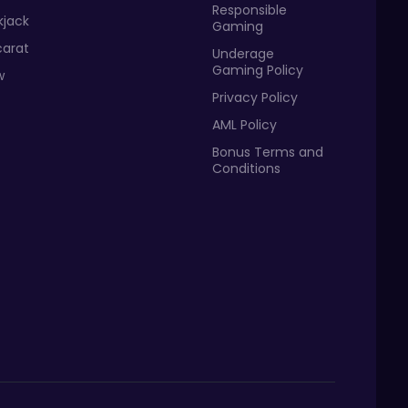
Responsible
kjack
Gaming
carat
Underage
Gaming Policy
w
Privacy Policy
AML Policy
Bonus Terms and
Conditions