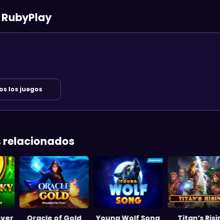
e
RubyPlay
os los juegos
 relacionados
over
Oracle of Gold
Young Wolf Song
Titan’s Risi