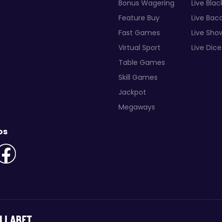
Bonus Wagering
Live Blac
Feature Buy
Live Bac
Fast Games
Live Sho
Virtual Sport
Live Dice
Table Games
Skill Games
Jackpot
Megaways
os