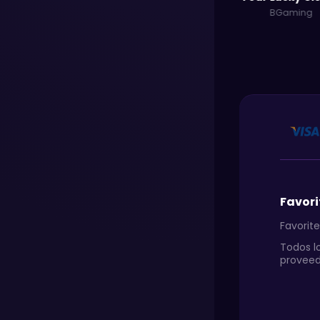
Mascot Gaming
BGaming
Wi...
ive
Microgaming
Favori
Favorit
Todos l
proveed