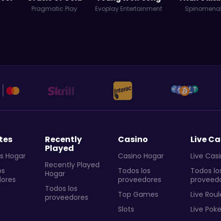
Pragmatic Play
Evoplay Entertainment
Spinomena
tes
Recently
Casino
Live Ca
Played
es Hogar
Casino Hogar
Live Cas
Recently Played
os
Todos los
Todos lo
Hogar
ores
proveedores
proveed
Todos los
Top Games
Live Roul
proveedores
Slots
Live Poke