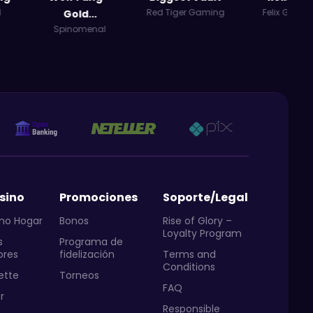
l
Red Tiger Gaming
Felix Gami
Gold...
Spinomenal
sino
Promociones
Soporte/Legal
ino Hogar
Bonos
Rise of Glory –
Loyalty Program
s
Programa de
ores
fidelización
Terms and
Conditions
ette
Torneos
FAQ
r
Responsible