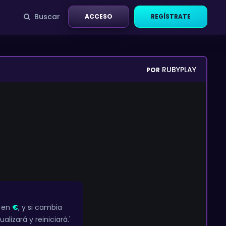
Buscar
ACCESO
REGÍSTRATE
RUBYPLAY
POR
á en
€
, y si cambia
lizará y reiniciará.'