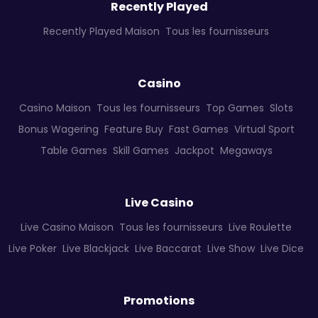
Recently Played
Recently Played Maison
Tous les fournisseurs
Casino
Casino Maison
Tous les fournisseurs
Top Games
Slots
Bonus Wagering
Feature Buy
Fast Games
Virtual Sport
Table Games
Skill Games
Jackpot
Megaways
Live Casino
Live Casino Maison
Tous les fournisseurs
Live Roulette
Live Poker
Live Blackjack
Live Baccarat
Live Show
Live Dice
Promotions