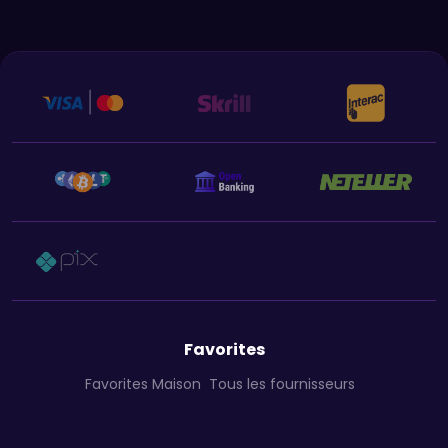
Favorites
Favorites Maison
Tous les fournisseurs