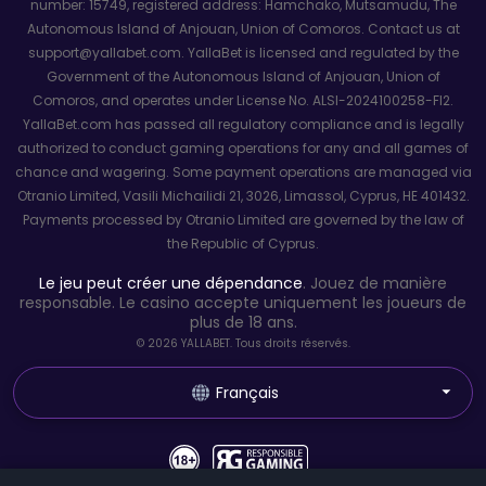
number: 15749, registered address: Hamchako, Mutsamudu, The
Autonomous Island of Anjouan, Union of Comoros. Contact us at
support@yallabet.com. YallaBet is licensed and regulated by the
Government of the Autonomous Island of Anjouan, Union of
Comoros, and operates under License No. ALSI-2024100258-FI2.
YallaBet.com has passed all regulatory compliance and is legally
authorized to conduct gaming operations for any and all games of
chance and wagering. Some payment operations are managed via
Otranio Limited, Vasili Michailidi 21, 3026, Limassol, Cyprus, HE 401432.
Payments processed by Otranio Limited are governed by the law of
the Republic of Cyprus.
Le jeu peut créer une dépendance
. Jouez de manière
responsable. Le casino accepte uniquement les joueurs de
plus de 18 ans.
© 2026 YALLABET. Tous droits réservés.
Français