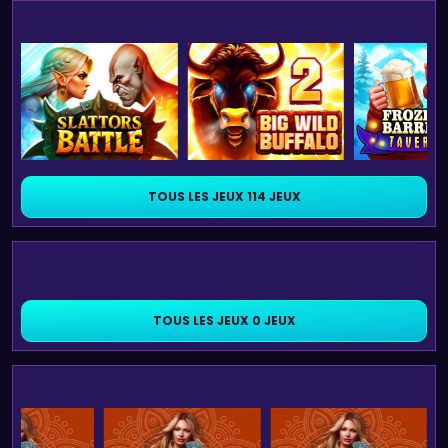
TOUS LES JEUX 114 JEUX
TOUS LES JEUX 0 JEUX