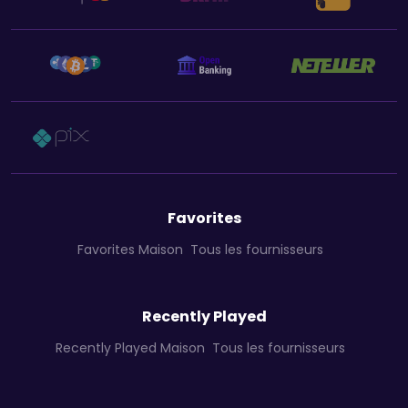
Favorites
Favorites Maison
Tous les fournisseurs
Recently Played
Recently Played Maison
Tous les fournisseurs