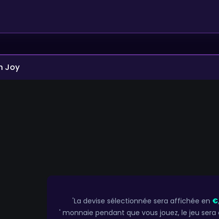
n Joy
'La devise sélectionnée sera affichée en
€
' monnaie pendant que vous jouez, le jeu sera 