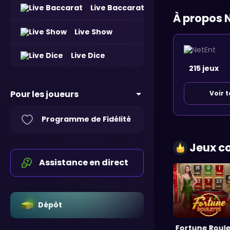
Live Baccarat
À propos
Live Show
Live Dice
215 jeux
Pour les joueurs
Voir t
Programme de Fidélité
Jeux c
Assistance en direct
Dépôt
ed
Kangaroo Land
Western Gold
Fortune Roul