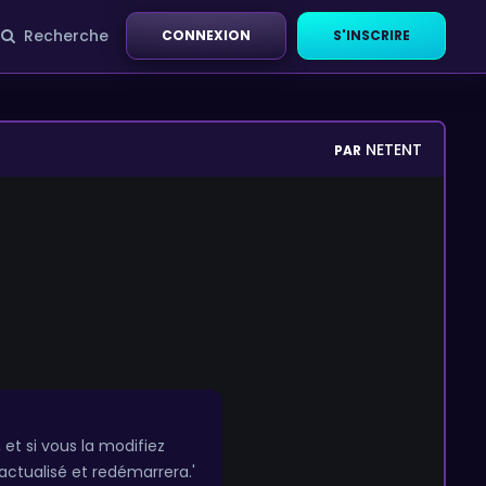
Recherche
CONNEXION
S'INSCRIRE
NETENT
PAR
, et si vous la modifiez
actualisé et redémarrera.'