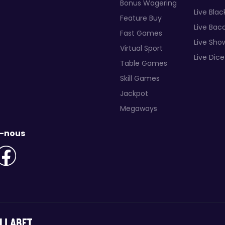
Bonus Wagering
Live Blac
Feature Buy
Live Bac
Fast Games
Live Sho
Virtual Sport
Live Dice
Table Games
Skill Games
Jackpot
Megaways
z-nous