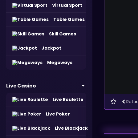
Virtual Sport
Table Games
Skill Games
Jackpot
Megaways
Live Casino
Live Roulette
Reto
Live Poker
Live Blackjack