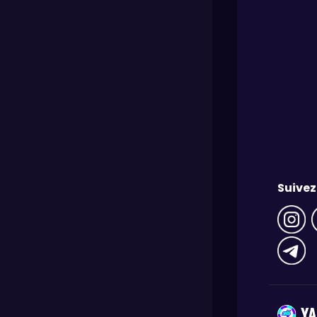
Suive