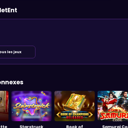
NetEnt
ous les jeux
onnexes
Starstruck
ette
Book of
Samurai Co